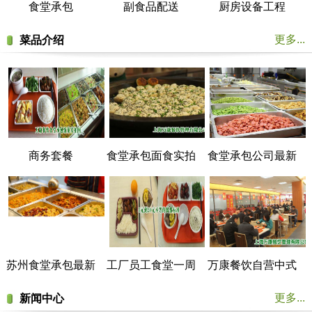
食堂承包
副食品配送
厨房设备工程
更多...
菜品介绍
商务套餐
食堂承包面食实拍
食堂承包公司最新
菜谱展示
苏州食堂承包最新
工厂员工食堂一周
万康餐饮自营中式
菜谱展示
菜谱
美食餐厅实拍
更多...
新闻中心