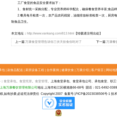
工厂食堂的食品安全要求如下：
1、食材统一采购分配，专业营养师科学配比，确保餐食营养丰富;食品样
2.餐具每月检查一次，农产品农药残留，油烟排放标准检查一次，厨房每
制食品卫生。
本文地址：
http://www.vankang.com/813.html
【转载请注明出处】
上一篇
:
万康食堂管理告诉你三伏天饮食你吃对了
下一篇
:
万康餐
承包
|
副食品配送
|
厨房设备工程
|
合作案例
|
健康饮食
|
万康介绍
|
客户留言
|
网站地
务：
食堂承包
、
食堂托管
、
食堂管理
、上海食堂承包、食堂承包公司、承包食堂、职工
上海万康餐饮管理有限公司
地址:上海市松江区横港路66-68号 固话：021-6492-038
权,如有抄袭,必追究法律责任
Copyright 2007
备案号:沪ICP备2023038506号-1