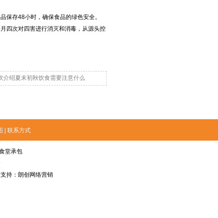
品保存48小时，确保食品的绿色安全。
月四次对四害进行消灭和消毒，从源头控
饮介绍夏末初秋饮食需要注意什么
图
|
联系方式
食堂承包
9
 技术支持：朗创网络营销