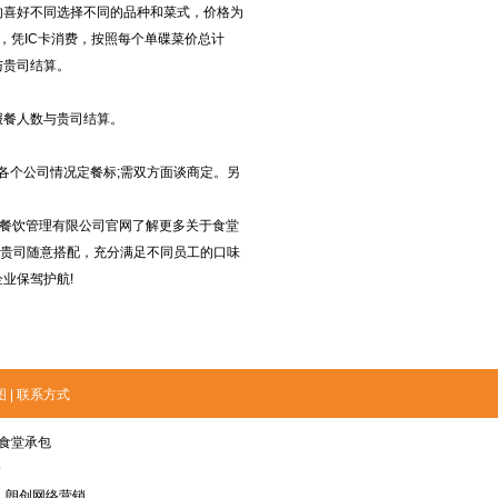
的喜好不同选择不同的品种和菜式，价格为
择，凭IC卡消费，按照每个单碟菜价总计
与贵司结算。
报餐人数与贵司结算。
据各个公司情况定餐标;需双方面谈商定。另
康餐饮管理有限公司官网了解更多关于食堂
供贵司随意搭配，充分满足不同员工的口味
企业保驾护航!
图
|
联系方式
食堂承包
9
持：朗创网络营销