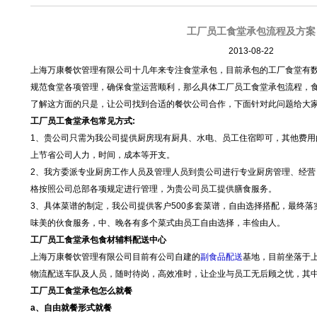
工厂员工食堂承包流程及方案
2013-08-22
上海万康餐饮管理有限公司十几年来专注食堂承包，目前承包的工厂食堂有
规范食堂各项管理，确保食堂运营顺利，那么具体工厂员工食堂承包流程，食
了解这方面的只是，让公司找到合适的餐饮公司合作，下面针对此问题给大
工厂员工食堂承包常见方式:
1、贵公司只需为我公司提供厨房现有厨具、水电、员工住宿即可，其他费用
上节省公司人力，时间，成本等开支。
2、我方委派专业厨房工作人员及管理人员到贵公司进行专业厨房管理、经营
格按照公司总部各项规定进行管理，为贵公司员工提供膳食服务。
3、具体菜谱的制定，我公司提供客户500多套菜谱，自由选择搭配，最终
味美的伙食服务，中、晚各有多个菜式由员工自由选择，丰俭由人。
工厂员工食堂承包食材辅料配送中心
上海万康餐饮管理有限公司目前有公司自建的
副食品配送
基地，目前坐落于
物流配送车队及人员，随时待岗，高效准时，让企业与员工无后顾之忧，其
工厂员工食堂承包怎么就餐
a、自由就餐形式就餐