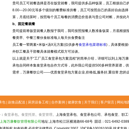
贵司员工可就餐选择是否在饭堂就餐，我司提供多品种饭菜，员工根据自己
8.00—20.00元等多个级别的餐费标准供餐，员工可按照自己的喜好自由选
算，月底结算时，按照每个员工每餐的消费总价造表与贵公司对帐，并按此
b、固定餐就餐
贵司提前将饭堂就餐人数报于我司，我司按照报餐人数准备饭菜，月底根据
餐类早、中餐三餐伙食标准每人每天伙食费备注
员工餐一荤两素+米饭+汤X元方案(仅供参考
食堂承包菜谱标准
)，具体要根
外职工餐及干部餐具体就餐模式双方可洽谈。
以上就是关于“工厂员工食堂承包方案流程”的简单介绍，详细可以到上海万
承包合同样本集食堂承包合作方式等，此外我公司提供500多种营养菜谱，
需求，万康餐饮公司——优质食堂承包方案企业,价格低,服务好,重信誉.您的
承包
|
副食品配送
|
厨房设备工程
|
合作案例
|
健康饮食
|
关于我们
|
客户留言
|
网站地
务：
食堂承包
、
食堂托管
、
食堂管理
、上海食堂承包、食堂承包公司、承包食堂、职工
上海万康餐饮管理有限公司
地址:上海市松江区横港路66-68号 固话：021-6492-038
申请版权,如有抄袭,必追究法律责任
Copyright 2007
沪ICP备10026100号 技术支